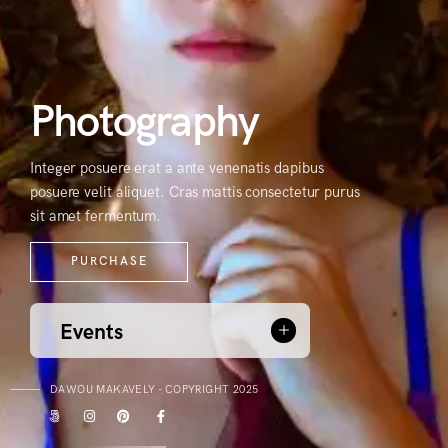
Photography
Integer posuere erat a ante venenatis dapibus
posuere velit aliquet. Cras mattis consectetur purus
sit amet fermentum.
PURCHASE
Events
DAWOU MAKAVELY - COPYRIGHT 2025